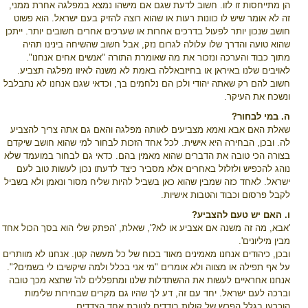
הן מתייחסות זו לזו. חשוב לדעת שגם אם מישהו נמצא במפלגה אחרת ממני,
זה לא אומר שיש לו כוונות רעות או שהוא רוצה להזיק בעם ישראל. הוא פשוט
חושב שנכון יותר לפעול בדרכים אחרות או שערכים אחרים חשובים יותר. ייתכן
שהוא טועה והדרך שלו עלולה לגרום נזק, אבל חשוב שהשיחה בינינו תהיה
מתוך כבוד והערכה ונזכור את מה שאומרת התורה "אנשים אחים אנחנו".
לאויבים שלנו באיראן או בחיזבאללה באמת לא משנה לאיזו מפלגה תצביע.
חשוב להם רק שאתה יהודי ולכן הם נלחמים בך, וכדאי שגם אנחנו לא נתבלבל
ונשכח את העיקר.
ה. במי לבחור?
שאלת האם אבא ואמא מצביעים לאותה מפלגה והאם גם אתה צריך להצביע
לה. ובכן, הבחירה היא אישית. לכל אחד הזכות לבחור למי שהוא חושב שיקדם
בצורה הכי טובה את הדברים שהוא מאמין בהם. כדאי גם לבחור במועמד שלא
נוהג להכפיש ולזלזל באחרים אלא מסביר כיצד לדעתו נכון לעשות טוב לעם
ישראל. לאחד כזה שמבין שהוא כאן בשביל להיות שליח מסור ונאמן ולא בשביל
לקבל פרסום וכבוד והטבות אישיות.
ו. האם יש טעם להצביע?
'אבא, מה זה משנה אם אצביע או לא?', שאלת, 'הפתק שלי הוא בסך הכול אחד
מבין מיליונים'.
ובכן, כיהודים אנחנו מאמינים מאוד בכוח של כל מעשה קטן. אנחנו לא מוותרים
על אף תפילה או מצווה ולא אומרים "מי אני בכלל ולמה שיקשיבו לי בשמים?".
אנחנו אחראיים לעשות את ההשתדלות שלנו ומתפללים לה' שתצא מכך טובה
וברכה לעם ישראל. יחד עם זה, דע לך שהיו גם מקרים שבחירות שלימות
הוכרעו בגלל הפרש של קולות בודדים לטובת אחד הצדדים.