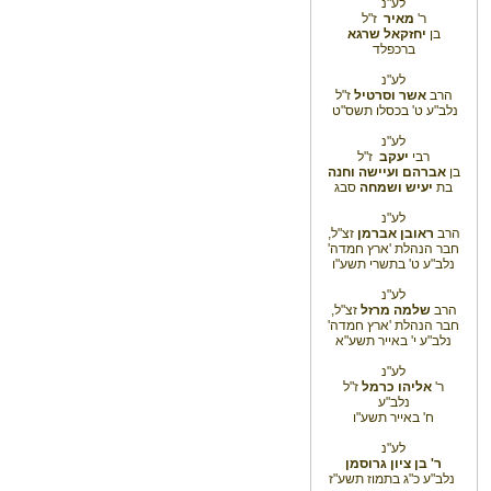
לע"נ
ר'
מאיר
ז"ל
בן
יחזקאל שרגא
ברכפלד
לע"נ
הרב
אשר וסרטיל
ז"ל
נלב"ע ט' בכסלו תשס"ט
לע"נ
רבי
יעקב
ז"ל
בן
אברהם
ועיישה וחנה
בת
יעיש ושמחה
סבג
לע"נ
הרב
ראובן אברמן
זצ"ל,
חבר הנהלת 'ארץ חמדה'
נלב"ע ט' בתשרי תשע"ו
לע"נ
הרב
שלמה מרזל
זצ"ל,
חבר הנהלת 'ארץ חמדה'
נלב"ע י' באייר תשע"א
לע"נ
ר'
אליהו כרמל
ז"ל
נלב"ע
ח' באייר תשע"ו
לע"נ
ר' בן ציון גרוסמן
נלב"ע כ"ג בתמוז תשע"ז