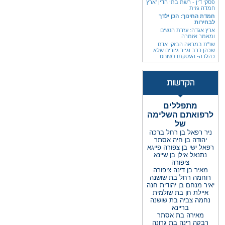
פסקי דין - רשת בתי הדין 'ארץ
חמדה גזית
חמדת החינוך: הכן ילדך
לבחירות
ארץ אגדה: עזרת הנשים
ומאמר אזמרה
שו"ת במראה הבזק: אדם
שכהן כרב וגייר גיורים שלא
כהלכה- העסקתו כשוחט
מתפללים
לרפואתם השלימה
של
ניר רפאל בן רחל ברכה
יהודה בן חיה אסתר
רפאל ישי בן צפורה פייגא
נתנאל אילן בן שיינא
ציפורה
מאיר בן דינה ציפורה
רוחמה רחל בת שושנה
יאיר מנחם בן יהודית חנה
איילת חן בת שולמית
נחמה צביה בת שושנה
בריינא
מאירה בת אסתר
רבקה רינה בת גרונה