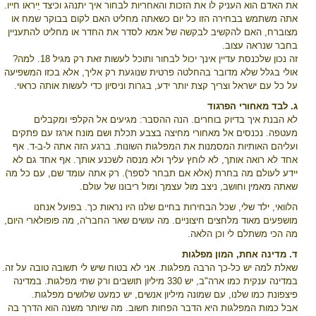
את האדם הוא העניק לו את הזכות והאחריות לבחור איך יתנהג וכיצד יֵיראו חייו.
אתה משתמש בבחירה הזו כל יום כשאתה מחליט האם לקום בבוקר שמח או
מצוברח, האם להקשיב לבקשה של אמא לסדר את החדר או מחליט להתעניין
בחבר שנראה עצוב.
זה נכון שלכנסת עדיין אינך יכול לבחור ותוכל לעשות זאת רק מגיל 18. למה?
אולי בגלל שלא מדובר בהחלטה פרטית שנוגעת רק אליך, אלא בכזו המשפיעה
על כל עם ישראל וצריך קצת יותר ידע, בגרות וניסיון כדי לעשות אותה כראוי.
ג. לבד מאחורי הפרגוד
לא הבנת איך בדיוק בוחרים. הנה ההסבר: מגיעים אל הקלפי ומקבלים
מעטפה. נכנסים אל מאחורי מחיצה בצבע תכלת ושם מונח ארגז עם פתקים
ועליהם האותיות המסמנות את המפלגות השונות. ברגע הזה אתה ל-ב-ד. אף
אחד לא רואה אותך, לא לוחץ עליך ולא מנסה לשכנע אותך. אף אחד גם לא
יידע לעולם מה בחרת (אלא אם תבחר לספר). רק אתה עומד שם, עם כל מה
שאתה מאמין וחושב, ניצב מול עצמך ומול ריבונו של עולם.
הלוואי, ילד שלי, שכל הבחירות בחיים שלנו היו נראות כך. בפועל אנחנו
מושפעים מאוד מלחצים חיצוניים. מה עושים שאר החבר'ה, מה פופולארי היום,
מה הכי משתלם לי וכן הלאה.
ד. מדינה אחת, המון מפלגות
שאלת למה יש כל-כך הרבה מפלגות. אני לא בטוח שיש לי תשובה טובה על זה.
במדינה ענקית כמו ארה"ב, יש 330 מיליון תושבים ורק שתי מפלגות. במדינה
פיצפונת כמו שלנו, עם שמונה מיליון אנשים, יש כמעט שלושים מפלגות.
אבל כמות המפלגות היא הדבר הפחות חשוב. מה שיותר משנה הוא הדרך בה