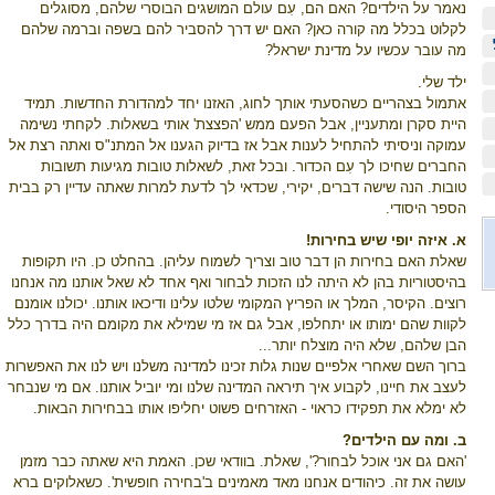
נאמר על הילדים? האם הם, עִם עולם המושגים הבוסרי שלהם, מסוגלים
לקלוט בכלל מה קורה כאן? האם יש דרך להסביר להם בשפה וברמה שלהם
מה עובר עכשיו על מדינת ישראל?
ילד שלי.
אתמול בצהריים כשהסעתי אותך לחוג, האזנו יחד למהדורת החדשות. תמיד
היית סקרן ומתעניין, אבל הפעם ממש 'הפצצת' אותי בשאלות. לקחתי נשימה
עמוקה וניסיתי להתחיל לענות אבל אז בדיוק הגענו אל המתנ"ס ואתה רצת אל
החברים שחיכו לך עִם הכדור. ובכל זאת, לשאלות טובות מגיעות תשובות
טובות. הנה שישה דברים, יקירי, שכדאי לך לדעת למרות שאתה עדיין רק בבית
הספר היסודי.
א. איזה יופי שיש בחירות!
שאלת האם בחירות הן דבר טוב וצריך לשמוח עליהן. בהחלט כן. היו תקופות
בהיסטוריות בהן לא היתה לנו הזכות לבחור ואף אחד לא שאל אותנו מה אנחנו
רוצים. הקיסר, המלך או הפריץ המקומי שלטו עלינו ודיכאו אותנו. יכולנו אומנם
לקוות שהם ימותו או יתחלפו, אבל גם אז מי שמילא את מקומם היה בדרך כלל
הבן שלהם, שלא היה מוצלח יותר...
ברוך השם שאחרי אלפיים שנות גלות זכינו למדינה משלנו ויש לנו את האפשרות
לעצב את חיינו, לקבוע איך תיראה המדינה שלנו ומי יוביל אותנו. אם מי שנבחר
לא ימלא את תפקידו כראוי - האזרחים פשוט יחליפו אותו בבחירות הבאות.
ב. ומה עם הילדים?
'האם גם אני אוכל לבחור?', שאלת. בוודאי שכן. האמת היא שאתה כבר מזמן
עושה את זה. כיהודים אנחנו מאד מאמינים ב'בחירה חופשית'. כשאלוקים ברא