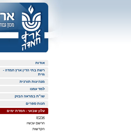
אודות
רשת בתי הדין ארץ חמדה -
גזית
מנהיגות תורנית
למד עמנו
שו"ת במראה הבזק
חנות ספרים
עלון שבועי - חמדת ימים
ארכיון
הרשם עכשיו
הקדשות