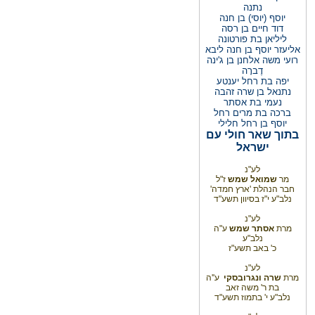
נתנה
יוסף (יוסי) בן חנה
דוד חיים בן רסה
ליליאן בת פורטונה
אליעזר יוסף בן חנה ליבא
רועי משה אלחנן בן ג'ינה
דֶברָה
יפה בת רחל יענטע
נתנאל בן שרה זהבה
נעמי בת אסתר
ברכה בת מרים רחל
יוסף בן רחל חלילי
בתוך שאר חולי עם
ישראל
לע"נ
מר
שמואל שמש
ז"ל
חבר הנהלת 'ארץ חמדה'
נלב"ע י"ז בסיוון תשע"ד
לע"נ
מרת
אסתר שמש
ע"ה
נלב"ע
כ' באב תשע"ז
לע"נ
מרת
שרה ונגרובסקי
ע''ה
בת ר' משה זאב
נלב"ע י' בתמוז תשע"ד