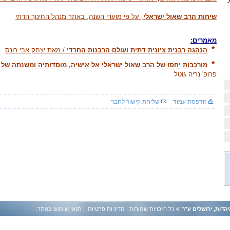
ל
שיחות הרב שאול ישראלי
, על פי מועדי השנה, באתר מנהל החינוך הדתי
מאמרים:
*
הנהגה רבנית ציונית דתית ועולם הרבנות החרדי
/ מאת יצחק אבי רונס
*
מורכבות יחסו של הרב שאול
ישראלי אל אישיה, מוסדותיה ומשנתה של 
פרופ' נריה גוטל
הדפסת עמוד
שליחת קישור לחבר
יהדות, ירושלים ע"ר
© כל הזכויות שמורות |
מדיניות פרטיות
. |
תנאי שימוש באתר
.