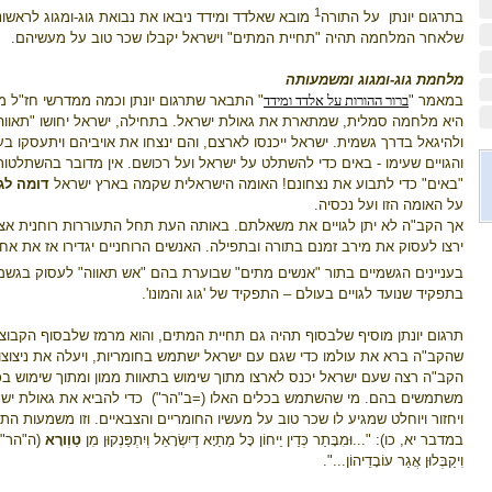
1
בתרגום יונתן
על התורה
מובא שאלדד ומידד ניבאו את נבואת גוג-ומגוג לראשונ
שלאחר המלחמה תהיה "תחיית המתים" וישראל יקבלו שכר טוב על מעשיהם.
מלחמת גוג-ומגוג ומשמעותה
במאמר "
ברור ההורות על אלדד ומידד
" התבאר שתרגום יונתן וכמה ממדרשי חז"ל מ
היא מלחמה סמלית, שמתארת את גאולת ישראל. בתחילה, ישראל יחושו "תאווה" להיות
ולהיגאל בדרך גשמית. ישראל ייכנסו לארצם, והם ינצחו את אויביהם ויתעסקו בענ
והגויים שעימו - באים כדי להשתלט על ישראל ועל רכושם. אין מדובר בהשתלטות
"באים" כדי לתבוע את נצחונם! האומה הישראלית שקמה בארץ ישראל
דומה לגו
על האומה הזו ועל נכסיה.
אך הקב"ה לא יתן לגויים את משאלתם. באותה העת תחל התעוררות רוחנית אצל
ירצו לעסוק את מירב זמנם בתורה ובתפילה. האנשים הרוחניים יגדירו אז את 
בעניינים הגשמיים בתור "אנשים מתים" שבוערת בהם "אש תאווה" לעסוק בגשמי
בתפקיד שנועד לגויים בעולם – התפקיד של 'גוג והמונו'.
תרגום יונתן מוסיף שלבסוף תהיה גם תחיית המתים, והוא מרמז שלבסוף הקבו
שהקב"ה ברא את עולמו כדי שגם עם ישראל ישתמש בחומריות, ויעלה את ניצוצות
הקב"ה רצה שעם ישראל יכנס לארצו מתוך שימוש בתאוות ממון ומתוך שימוש בכל
משתמשים בהם. מי שהשתמש בכלים האלו (=ב"הר")
כדי להביא את גאולת ישרא
ויחזור ויוחלט שמגיע לו שכר טוב על מעשיו החומריים והצבאיים. וזו משמעות התר
במדבר יא, כו): "...וּמִבָּתַר כְּדֵין יֵיחוֹן כָּל מֵתַיָא דְיִשְׂרָאֵל וְיִתְפַּנְקוּן מִן
טַוְורָא
(ה"הר") דְ
וִיקַבְּלוּן אֲגַר עוֹבָדֵיהוֹן...".