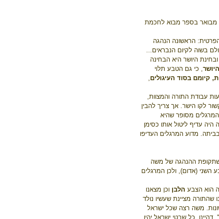
כן מבואר בספר מבוא לחכמת
 הפרטית: הראשונה הנהגה
לם בשוה לקיום הנבראים...
ובחינת היושר היא הבחינה
יושר
, כי גם הטבע תלוי
, קיומם בסוד העיגולים
,
ת עבודת התורה והמצוות,
ר לקו הישר. אך צריך להבין
מרגלים מסופר שהיא
 היה עדיף ליטול אותו כסימן
יתה. מדוע המרגלים העדיפו
 שתקופת ההנהגה של משה
השני (אדום), ולכן המרגלים
ה הוא הצבע
הלבן
וכן מצאנו
 שהתורה מציינת שעשיו נולד
שונות. משה רצה שכל ישראל
". דהיינו, כל שבטי ישראל יהיו