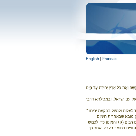
English
|
Francais
ַשֶּׁה וְאֵת כָּל אֶרֶץ יְהוּדָה עַד הַיָּם
 עם ישראל. ובמכילתא דרבי
ו' לעלות ולנפול בבקעת יריחו."
) מובא שבאחרית הימים
 רבים (גוג והמונו) כדי לכבוש
הגויים כחומר בערה. אחר כך