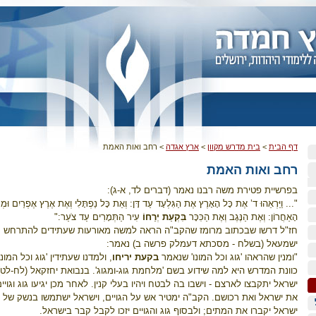
דף הבית
>
בית מדרש מקוון
>
ארץ אגדה
>
רחב ואות האמת
רחב ואות האמת
בפרשיית פטירת משה רבנו נאמר (דברים לד, א-ג):
"... וַיַּרְאֵהוּ ד’ אֶת כָּל הָאָרֶץ אֶת הַגִּלְעָד עַד דָּן: וְאֵת כָּל נַפְתָּלִי וְאֶת אֶרֶץ אֶפְרַיִם וּמְנ
הָאַחֲרוֹן: וְאֶת הַנֶּגֶב וְאֶת הַכִּכָּר
בִּקְעַת יְרֵחוֹ
עִיר הַתְּמָרִים עַד צֹעַר:"
חז"ל דרשו שבכתוב מרומז שהקב"ה הראה למשה מאורעות שעתידים להתרחש על
ישמעאל (בשלח - מסכתא דעמלק פרשה ב) נאמר:
"ומנין שהראהו 'גוג וכל המונו' שנאמר
בקעת יריחו
, ולמדנו שעתידין 'גוג וכל המונ
כוונת המדרש היא למה שידוע בשם 'מלחמת גוג-ומגוג'. בנבואת יחזקאל (לח-לט
ישראל יתקבצו לארצם - וישבו בה לבטח ויהיו בעלי קנין. לאחר מכן יגיעו גוג וגויים
את ישראל ואת רכושם. הקב"ה ימטיר אש על הגויים, וישראל ישתמשו בנשק של 
ישראל יקברו את המתים; ולבסוף גוג והגויים יזכו לקבל קבר בישראל.