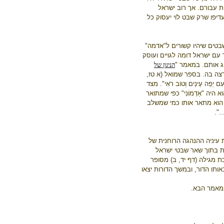
ת עבורם. אך רוב ישראל
דיפו שרק שבט לוי יעסוק כל
שבטים שיהיו קשורים ל"אדמה"
עם ישראל דומה לגויים ועוסק
יג אותם. במאמר "
הניגון של
צה בה. בספר שמואל (א טז,
ִם יְפֵה עֵינַיִם וְטוֹב רֹאִי". מצד
 היה "אַדְמוֹנִי" כפי שמתואר
 הוא מתאר אותו כמי שמשלב
.".
 עיניה ההנהגה הרוחנית של
ת בתוך שאר שבטי ישראל
ת מגילה (דף יד, ב) מסופר
ותו הדור, ובמשך הדורות יצאו
במאמר הבא.