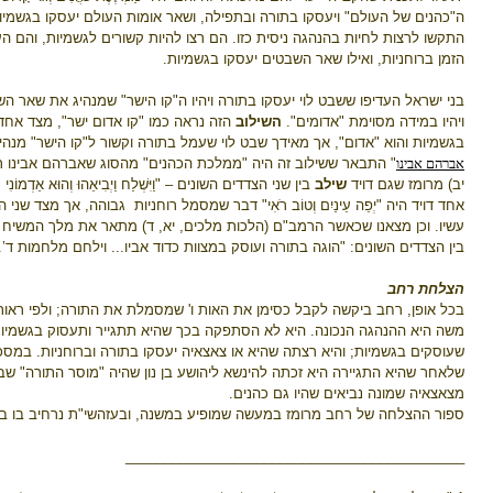
ה"כהנים של העולם" ויעסקו בתורה ובתפילה, ושאר אומות העולם יעסקו בגשמיו
התקשו לרצות לחיות בהנהגה ניסית כזו. הם רצו להיות קשורים לגשמיות, והם הע
הזמן ברוחניות, ואילו שאר השבטים יעסקו בגשמיות.
בני ישראל העדיפו ששבט לוי יעסקו בתורה ויהיו ה"קו הישר" שמנהיג את שאר ה
ויהיו במידה מסוימת "אדומים".
השילוב
הזה נראה כמו "קו אדום ישר", מצד אחד 
בגשמיות והוא "אדום", אך מאידך שבט לוי שעמל בתורה וקשור ל"קו הישר" מנה
אברהם אבינו
" התבאר ששילוב זה היה "ממלכת הכהנים" מהסוג שאברהם אבינו ר
יב) מרומז שגם דויד
שילב
בין שני הצדדים השונים – "וַיִּשְׁלַח וַיְבִיאֵהוּ וְהוּא אַדְמוֹנִי ע
אחד דויד היה "יְפֵה עֵינַיִם וְטוֹב רֹאִי" דבר שמסמל רוחניות
גבוהה, אך מצד שני הוא
עשיו. וכן מצאנו שכאשר הרמב"ם (הלכות מלכים, יא, ד) מתאר את מלך המשיח
בין הצדדים השונים: "הוגה בתורה ועוסק במצוות כדוד אביו... וילחם מלחמות ד’..
הצלחת רחב
בכל אופן, רחב ביקשה לקבל כסימן את האות ו' שמסמלת את התורה; ולפי ראות
משה היא ההנהגה הנכונה. היא לא הסתפקה בכך שהיא תתגייר ותעסוק בגשמיו
שעוסקים בגשמיות; והיא רצתה שהיא או צאצאיה יעסקו בתורה וברוחניות. במסכ
שלאחר שהיא התגיירה היא זכתה להינשא ליהושע בן נון שהיה "מוסר התורה" שבא
מצאצאיה שמונה נביאים שהיו גם כהנים.
ספור ההצלחה של רחב מרומז במעשה שמופיע במשנה, ובעזהשי"ת נרחיב בו 
____________________________________________