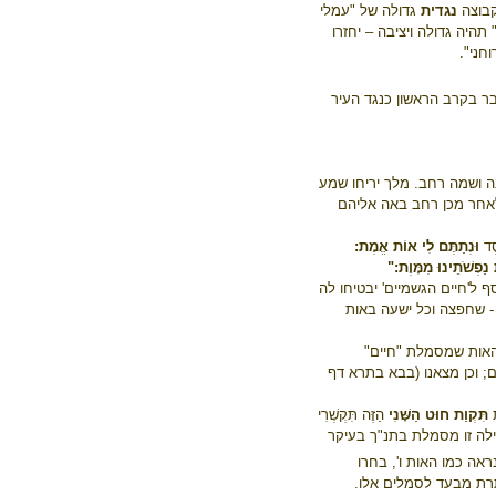
קבוצה
נגדית
גדולה של "עמלי
יה גדולה ויציבה – יחזרו
חני".
 בקרב הראשון כנגד העיר
ה ושמה רחב. מלך יריחו שמע
אחר מכן רחב באה אליהם
סֶד
וּנְתַתֶּם לִי אוֹת אֱמֶת:
 נַפְשֹׁתֵינוּ מִמָּוֶת:"
 ל'חיים הגשמיים' יבטיחו לה
ת' - שחפצה וכל ישעה באות
 האות שמסמלת "חיים"
ם; וכן מצאנו (בבא בתרא דף
ת
תִּקְוַת חוּט הַשָּׁנִי
הַזֶּה תִּקְשְׁרִי
לה זו מסמלת בתנ"ך בעיקר
ראה כמו האות ו', בחרו
 מבעד לסמלים אלו.