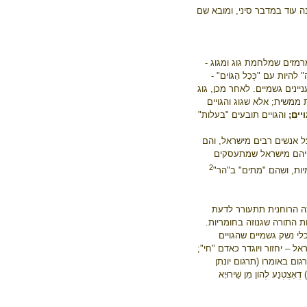
ה עוד במדבר סיני, ומובא שם
רמזים שמלחמת גוג ומגוג -
 עם "כְּכָל הַגּוֹיִם" -
יינים גשמיים. לאחר מכן, גוג
 ממשית; אלא שגוג והגויים
יים;
והגויים תובעים "בעלות"
 אנשים רבים מישראל, והם
אחיהם מישראל שמתעסקים
2
ות, ושהם "מתים" ב"הר"
צה הרוחנית תתעורר לדעת
 התורה שגנוזה בחומריות.
י נשק גשמיים שהגויים
ל – יחזור ויוגדר כאדם "חי";
גום באומרו (תרגום יונתן
אִצְטְנַע לְהוֹן מִן שֵׁירוּיָא