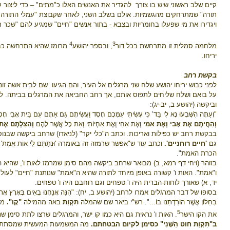
קיים שלב ראשוני שיש בו צורך
להגדיר את האנשים האלו כ"מתים" – כדי ליצור 
תורה" שמתרחקים מהגשמיות. אולם בשלב השני, לאחר שקבוצת "עמלי התורה" תה
ויגדירו את מי שפעלו בחומריות ובצבא - בתור אנשים "חיים" שמגיע להם "שכר רו
4
3
מלחמה סמלית זו מתרחשת בכל דור
, ובספר יהושע
מרומז שהיא התרחשה כבר
יריחו.
בקשת רחב
לפני כבוש יריחו יהושע שלח שני מרגלים אל העיר, והם הגיעו
שם לבית אשה זונ
על בואם ושלח שליחים לתפוס אותם, אך רחב החביאה את המרגלים בביתה. ל
וביקשה (יהושע ב, יב-יג):
"וְעַתָּה הִשָּׁבְעוּ נָא לִי בַּד’ כִּי עָשִׂיתִי עִמָּכֶם חָסֶד וַעֲשִׂיתֶם גַּם אַתֶּם עִם בֵּית אָבִי חֶ
וְהַחֲיִתֶם אֶת אָבִי וְאֶת אִמִּי
וְאֶת אַחַי וְאֶת אַחְיוֹתַי וְאֵת כָּל אֲשֶׁר לָהֶם
וְהִצַּלְתֶּם אֶת
בבקשת רחב יש כפילות ואריכות.
וכתב ה"כלי יקר" (לניאדו) שרחב ביקשה שבנוסף
גם
'חיים רוחניים'.
וכתב עוד ש"אפשר שרמזה זה באומרה 'וּנְתַתֶּם לִי אוֹת אֱמֶ
הכרת האמת".
בזוהר (ויחי דף רמא, ב) מבואר שרחב ביקשה מהם סימן שמרמז לאות ו', שהיא
ו"אמת". האות ו' קשורה באופן מיוחד לתורה שהיא ה"אמת" שנותנת "חיים" לעול
יד, א) שאורך לוחות-הברית היה ו' טפחים וגם רוחבם היה ו' טפחים.
בסופו של דבר המרגלים אמרו לרחב (יהושע ב, יח): "הִנֵּה אֲנַחְנוּ בָאִים בָּאָרֶץ אֶ
בַּחַלּוֹן אֲשֶׁר הוֹרַדְתֵּנוּ בוֹ...". רש"י ביאר שם שהמלה
תִּקְוַת
באה מהמילה
"קָו".
מי
5
את הקו הישר
. האות ו' נראית גם היא כמו קו ישר, והמרגלים שרצו לתת סימן שנ
ב"תִּקְוַת חוּט הַשָּׁנִי" כסימן לקיום הבטחתם.
מה המשמעות המעשית שמסתתרת