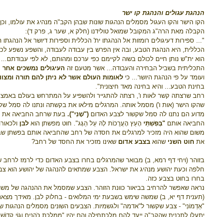
הנהגת עגולים והנהגת קו ישר
הקו הישר והקו העגול מסמלים הנהגות שונות שבהן הקב"ה מנהיג את עולמו, ו
הקבלה מאת הרה"ג המקובל שמואל טולידנו (חלק א, שער ג, פרק ד):
"... ספירות דעיגולים רומזות אל הנהגתו ית' הכללית וספירות דיושר אל הנהגתו
הכללית, היא הנהגת הטבע, ובה אין הפרש בין עבודה לעבודה, והשפע נשפע לכו
הוא ית"ש נותן חיים לכולם בשוה לקיימם כפי ערכם ומהותם, לא לפי עבודתם... 
התכליתית בשביל הבחירה והעבודה... אשר מטעם זה
העיגולים נמשכים אחר ה
ועומד על פי הנהגת היושר... כי
לאומות העולם אשר לא ניתן להם תורה ומצוות
בחינת הטבע... והיא בחינה מאד חיצונית".
רחב שרצתה קשר לאות ו', רצתה להתגייר ולהשפיע על המתרחש בעולם באמצעו
שהקו הישר (אות ו') מסמל אותה. המרגלים מילאו את בקשתה ונתנו לה סמל שקשו
מדוע הם נתנו לה סמל שקשור לצבע האדום
("שָׁנִי").
בעת שרחב החביאה את ה
החביאה אותם
"בְּפִשְׁתֵּי
הָעֵץ הָעֲרֻכוֹת לָהּ עַל הַגָּג". חוט מפשתן הוא
לבן
ולכאורה
משום שהוא היה מזכיר למרגלים את חסדה של רחב שהחביאה אותם בפשתן שבב
את
חוט השני
שהוא
בצבע אדום
שאינו מזכיר את החסד של רחב?
בזוהר (ויחי דף רמא, ב) מבואר שהמרגלים בחרו בצבע האדום כדי לרמז לרחב
חלפה וכעת יהושע מנהיג את ישראל. הצבע שמתאים להנהגה של יהושע הוא צבע 
בחרו בחוט בצבע כזה.
נראה שאפשר להרחיב בביאור כוונת הזוהר. הצבע שמסמל את ההנהגה של מש
(תענית דף יא, ב) שמשה שימש בשבעת ימי המלואים - בחלוק לבן. מאידך מצאנו
"אַדְמוֹנִי" - צבע שקשור ל"אדמה" ולגשמיות. הצבעים השונים מסמלים הנהגות 
יתעלו לתכנית שהקב"ה ייעד להם מלכתחילה והם יהיו "מַמְלֶכֶת כֹּהֲנִים וְגוֹי קָדוֹשׁ