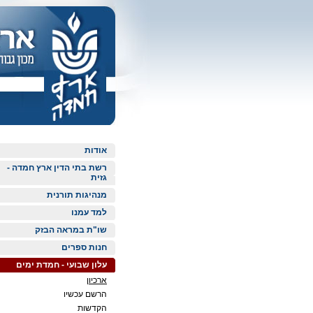
אודות
רשת בתי הדין ארץ חמדה -
גזית
מנהיגות תורנית
למד עמנו
שו"ת במראה הבזק
חנות ספרים
עלון שבועי - חמדת ימים
ארכיון
הרשם עכשיו
הקדשות