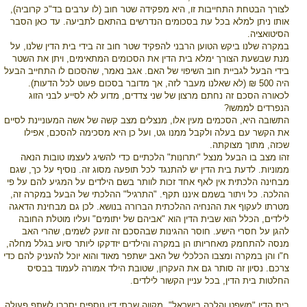
לצורך הבטחת התחייבות זו, היא מפקידה שטר חוב (לו ערבים בד"כ קרוביה),
אותו ניתן למלא בכל עת בסכומים הנדרשים בהתאם לתביעה. עד כאן הסבר
הסיטואציה.
במקרה שלנו ביקש הטוען הרבני להפקיד שטר חוב זה בידי בית הדין שלנו, על
מנת שבשעת הצורך ימלא בית הדין את הסכומים המתאימים, ויתן את השטר
בידי הבעל לגביית חוב השיפוי של האם. אגב נאמר, שהסכום לו התחייב הבעל
היה 500 ₪ (לא שאלנו מעבר לזה, אך מדובר בסכום פעוט לכל הדעות).
לכאורה הסכם זה נחתם מרצון של שני צדדים, מדוע לא לסייע לבני הזוג
הנפרדים לממשו?
התשובה היא, הסכמים מעין אלו, מנצלים מצב קשה של אשה המעוניינת לסיים
את הקשר עם בעלה ולקבל ממנו גט, ועל כן היא מסכימה להסכם, אפילו
שכזה, מתוך מצוקתה.
זהו מצב בו הבעל מנצל "יתרונות" הלכתיים כדי להשיג לעצמו טובות הנאה
ממוניות. לדעת בית הדין יש להתנגד לכל תופעה מסוג זה. נוסיף על כך, שגם
מבחינה הלכתית אין לאף אחד זכות לוותר בשם הילדים על המגיע להם על פי
ההלכה. כל ויתור בשמם איננו תקף. "התרגיל" ההלכתי של הבעל במקרה זה,
מטרתו לעקוף את ההנחיה ההלכתית הברורה בנושא. לכן גם מבחינת הדאגה
לילדים, הכלל הוא שבית הדין הוא "אביהם של יתומים" ועליו מוטלת החובה
להגן על חסרי הישע. חוסר ההגינות שבהסכם זה זועק לשמים, שהרי האב
מנסה להתחמק מאחריותו הן במקרה והילדים יזדקקו ליותר סיוע בגלל מחלה,
ח"ו והן במקרה ומצבו הכלכלי של האב ישתפר מאוד והוא יוכל להעניק להם כדי
צרכם. נסיון זה סותר גם את העקרון, שטובת הילד אמורה לעמוד בבסיס
החלטות בית הדין, בכל עניין הקשור לילדים.
בית הדין "משפט והלכה בישראל", מקווה שבתי דין נוספים יסרבו לשתף פעולה