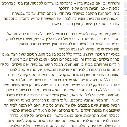
והשירות, בין אם בשבתו בדין – כהכרעה בין צדדים לסכסוך, ובין בסיוע בדרכים
נוספות – כגון הצעת חוזים על פי ההלכה.
ב"ה, לאחרונה התקבל במשרדי בית הדין, מכתב תודה, על כך שבשיחה
ראשונית עם התובעת, הוצע לה לבחון את האפשרות להגיע להסדר בהסכמה
עם הצד השני. כך עשתה, ואכן ההדורים יושרו.
הפעם, אנו מבקשים להביא בפניכם דוגמא לפניה, לה סירבנו להיענות. אל
משרד בית הדין התקשר טוען רבני של בעל בהליך גירושין, אשר ביקש להפקיד
בבית הדין "שטר חוב" שמטרתו להבטיח סעיף שיפוי בהסכם גירושין.
מהו סעיף שיפוי, ומדוע לא נענינו לפניתו?
במסגרת הסכמי גירושין, בדרך כלל נקבע בין בני הזוג, הסכום שעל הצד שאינו
מחזיק בילדים (במקרה זה, כמו במקרים רבים - האב) לשלם עבור מזונות
הילדים ואחזקתם בבית בן הזוג השני. הבעל חושש שבעתיד, יפנו הילדים, על ידי
אימם או בדרך אחרת, לבית הדין או לבית המשפט, על מנת שיקצוב להם
מזונות גדולים יותר, שכן המזונות שנקבעו בהסכם אינם מספיקים לצרכיהם.
בדרך כלל הבסיס לתביעה הוא שינוי נסיבות וצרכים משתנים. טול דוגמא –
אחד הילדים נזקק לטיפולי שיניים מקיפים. ברור שהעלויות הן משמעותיות מאוד,
ובדרך כלל לא נכנסו לחשבון המזונות. דוגמא נוספת, מצב בו השתפר באופן
משמעותי מצבו הכלכלי של האב, באופן שמאפשר לו לכלכל את ילדיו בצורה
ראויה יותר ממה שנקבע בהסכם, על פי התנאים הכלכליים בשעת הגירושין.
הבעל מעוניין, שגם במצבים אלו של שינויים נסיבות, האם לא תפנה לבית הדין
שיקצוב את מזונות הילדים על פי צרכיהם. על כן הוא דורש מאשתו כתנאי
לקבלת הגט, התחייבות, שאם במצב כלשהו יפנו הילדים על ידה או בדרך
אחרת לבית הדין או לבית המשפט והם ישנו את הסכום שנקבע למזונותיהם,
היא תשלם מכספה לבעלה, ותחזיר את כל הסכומים שיגבו על ידי הילדים.