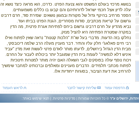
בנושא מרכזי בעולם המשפט והוא צנעת הפרט. כדרכו, הוא מראה כיצד נושא זה
עלה לדיון אצל חכמי ישראל לדורותיהם והם קבעו בו כללים משמעותיים.
הספר מרחיב בהיקף גדול של מקורות ובמגוון נושאים: שמירת סוד, חרם דרבינו
גרשום על קריאת מכתבים, סודות מסחריים, הגנת הפרט בביתו ועוד.
נביא מהדיון על חרם דרבינו גרשום ביחס לפתיחת אגרת פרטית, מה הדין
במקרה שמטרת הפתיחה היא להציל מנזק.
נחלקו בזה הדעות. מדברי בעל שו"ת "הלכות קטנות" נראה שאין לפתוח ואילו
רבי חיים פאלאג'י חלק עליו והתיר. דבר מעניין מעלה הרב שלמה דיכובסקי,
מבית הדין הגדול בירושלים, לדעתו מותר לאדם פרטי לעשות זאת מדין "עביד
איניש דלא לנפשיה" לעומת בית הדין שמוגבל יותר ביכולתו לעבור על החרם.
ויכוח נוסף עולה בפוסקים לגבי השאלה האם יהיה מותר למטרות חינוכיות
לפתוח מכתבי תלמידים. הדברים מעניינים ומאלפים וברכותינו למחבר שימשיך
להרחיב את דעת הציבור, בסוגיות ייחודיות אלו.
הדפסת עמוד
שליחת קישור לחבר
לראש העמוד
יהדות, ירושלים ע"ר
© כל הזכויות שמורות |
מדיניות פרטיות
. |
תנאי שימוש באתר
.