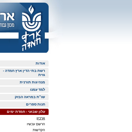
אודות
רשת בתי הדין ארץ חמדה -
גזית
מנהיגות תורנית
למד עמנו
שו"ת במראה הבזק
חנות ספרים
עלון שבועי - חמדת ימים
ארכיון
הרשם עכשיו
הקדשות