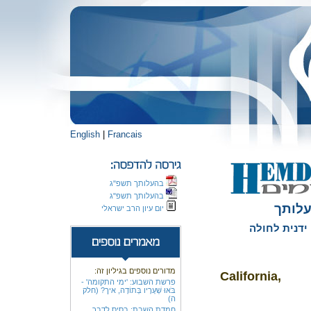
English
|
Francais
בהעלותך תשפ"ג
בהעלותך תשפ"ג
לותך
יום עיון הרב ישראלי
דנית לחולה
מדורים נוספים בגיליון זה:
California,
פרשת השבוע: 'ימי התקומה' -
בֹּאוּ שְׁעָרָיו בְּתוֹדָה, איך? (חלק
ה)
חמדת השבת: בסיס לדבר