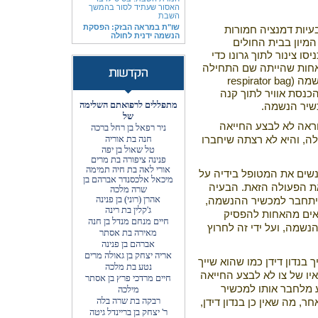
האסור שעתיד לסור בהמשך
השבת
שו"ת במראה הבזק: הפסקת
עיות דמנציה חמורות
הנשמה ידנית לחולה
מיון בבית החולים
 צינור לתוך גרונו כדי
האחות שהייתה שם התחילה
שמה (
respirator bag
הכנסת אוויר לתוך קנה
מתפללים לרפואתם השלימה
כשיר הנשמה.
של
ראה לא לבצע החייאה
ניר רפאל בן רחל ברכה
חנה בת אוריה
ה, והיא לא רצתה שיחברו
טל שאול בן יפה
פנינה ציפורה בת מרים
אורי לאה בת חיה תמימה
שים את המטופל בידיה על
מיכאל אלכסנדר אברהם בן
את הפעולה הזאת. הבעיה
שרה מלכה
אהרן (רוני) בן פנינה
יתחבר למכשיר ההנשמה,
ג'קלין בת רינה
פאים מהאחות להפסיק
חיים מנחם מנדל בן חנה
נשמה, ועל ידי זה לחרוץ
מאירה בת אסתר
אברהם בן פנינה
אריה יצחק בן גאולה מרים
 בנדון דידן כמו שהוא שייך
נטע בת מלכה
יו של צו לא לבצע החייאה
חיים מרדכי פרץ בן אסתר
 מלחבר אותו למכשיר
מילכה
רבקה בת שרה בלה
, מה שאין כן בנדון דידן,
ר' יצחק בן בריינדל גיטה