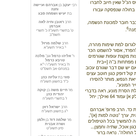
 הנ"ל שאין חיוב לחברו
רבי
יעקב
בן
אברהם
ועיישה
וחנה
ם בחולה שנפסקה עבורו
בת
יעיש ושמחה סבג
הרב
ראובן וחיה לאה
כבר חובר למכונת הנשמה,
אברמן
6
מנה
.
ט' בתשרי תשע"ו/ כ' תשרי
תשפ"ב
הרב
שלמה מרזל
ר לגרום למת שימות מהרה,
י' באייר תשע"א
ל להפרד, אסור להשמט הכר
ר'
אליהו כרמל
וגב'
מלכה
ות מקצת עופות שגורמים
טויבע כרמל
ום מפתחות ב"ה [=בית
ח' באייר תשע"ו / י"א
אם יש שם דבר שגורם עכוב
במנחם-אב תשס"ט
 קול דופק כגון חוטב עצים
סוזי
בת
עליזה כהן
יאת הנפש, מותר להסירו
כ"ד בחשוון תשע"ח
ר המונע".
מר
חיים משה
בן
קוקה
לת הסרת מונע, ראה בדברי
יהודית
כהן
הגרז"נ גולדברג בעמק הלכה-אסיא [חלק א] עמוד 64 ואילך; יחל
ז' בתשרי תשע"ה
הרב
ישראל רוזן
 כד. הרב פרופ' אברהם
י"ג בחשוון תשע"ח
, ערך "נוטה למות (א)",
מר
שלמה דוד
בן
זלמן
ש חובה להמשיך בכל הטיפולים
ושרה אבנית
ן אוכל, שתיה וחמצן...
סיון תשע"ט
ל החולה". נראה ברור