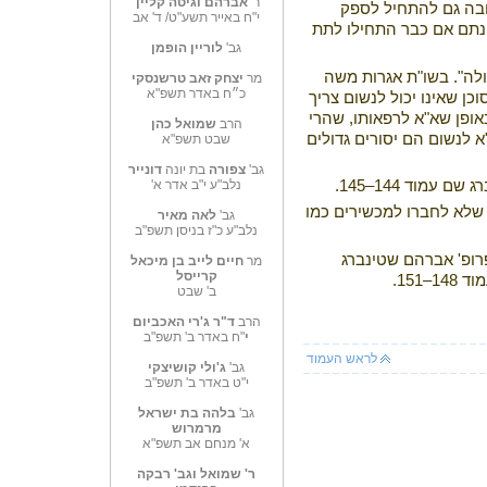
ר'
אברהם וגיטה קליין
בה גם להתחיל לספק
י"ח באייר תשע"ט/ ד' אב
ינתם אם כבר התחילו לתת
גב'
לוריין הופמן
ולה". בשו"ת אגרות משה
מר
יצחק זאב טרשנסקי
כ״ח באדר תשפ"א
כן שאינו יכול לנשום צריך
אופן שא"א לרפאותו, שהרי
הרב
שמואל כהן
א לנשום הם יסורים גדולים
שבט תשפ"א
גב'
צפורה
בת יונה
דונייר
מוד 144–145.
נלב"ע י"ב אדר א'
 שלא לחברו למכשירים כמו
גב'
לאה מאיר
נלב"ע כ"ז בניסן תשפ"ב
רופ' אברהם שטינברג
מר
חיים לייב בן מיכאל
קרייסל
151.
ב' שבט
הרב
ד"ר ג'רי האכביום
י
"ח באדר ב' תשפ"ב
לראש העמוד
גב'
ג'ולי קושיצקי
י"ט באדר ב' תשפ"ב
גב'
בלהה בת ישראל
מרמרוש
א' מנחם אב תשפ"א
ר' שמואל וגב' רבקה