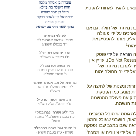
עובדיה בן אסתר מלכה
חווה רָאנְלָה בת פָיילָא
ופאים להגיד לאחות להפסיק
הילל בן תמר שפרה
ירחמיאל בן זלאטה
רבקה
יוסף בן אורית
בתוך שאר חולי עם ישראל
ת מיתתו של חולה, גם אם
ארכים על ידי פעולה
לעילוי נשמת:
אליו, מותר להפסיק את
פרופ'
ישראל אהרוני
ז"ל
1
י"ד בכסלו תשפ"ג
מות
.
הרב
יהושע רוזן
זצ"ל
ה
הוראה על ידי
פוסק
ט"ו באדר א' תשפ"ב
Do Not Resus
)
, עדיין אין
יר לקרבת מיתתו של
מר
משה וסרצוג
ז”ל
חבר הנהלת 'ארץ חמדה'
ל ידי זה החולה ימות
כ' תשרי תשפ"א
מר
שמואל
וגב'
אסתר שמש
זרות ונשנות של לחיצה על
י"ז בסיוון תשע"ד /כ' באב
תשע"ז
 מונע, כמו הפסקת
פסיק את פעולת ההנשמה
הרב
אשר וסוזן וסרטיל
נת הנשמה.
ט"ז בכסלו/ אלול תש"פ
מר
זליג ושרה ונגרובסקי
לה גוסס ש"סובל מכאבים
כה בטבת תשפ"ב /י' בתמוז
מאוד, חושבני שאוכל וחמצן
תשע"ד
 נראה שגם במצב שבו נפסקה
ר'
מאיר וגב' שרה
ברכפלד
3
 על ידי צינורית או מסכה
.
(שרה - ט"ז בטבת תש"פ)